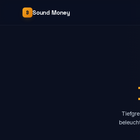
Sound Money
₿
Tiefgre
beleucht