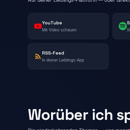
Auf deiner Lieblings-Plattform — oder direk
YouTube
S
Mit Video schauen
S
RSS-Feed
In deiner Lieblings-App
Worüber ich s