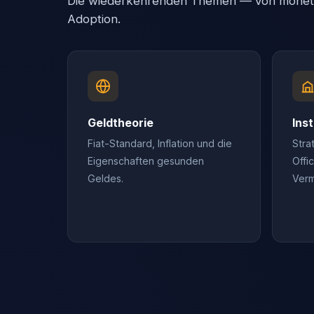
Die wiederkehrenden Themen — von monetär
Adoption.
Geldtheorie
Inst
Fiat-Standard, Inflation und die
Stra
Eigenschaften gesunden
Offi
Geldes.
Verm