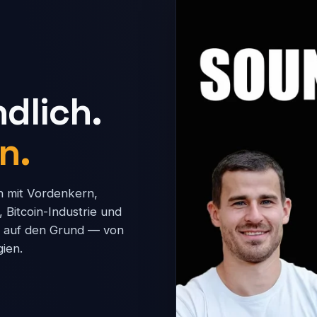
ndlich.
n.
h mit Vordenkern,
 Bitcoin-Industrie und
n auf den Grund — von
gien.