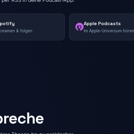
t per RSS in deine Podcast-App.
potify
Apple Podcasts
treamen & folgen
Im Apple-Universum höre
preche