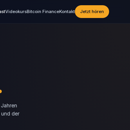
ast
Videokurs
Bitcoin Finance
Kontakt
Jetzt hören
.
f Jahren
t und der